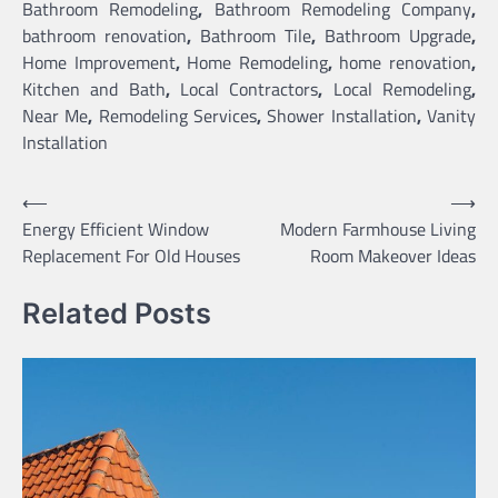
Bathroom Remodeling
,
Bathroom Remodeling Company
,
bathroom renovation
,
Bathroom Tile
,
Bathroom Upgrade
,
Home Improvement
,
Home Remodeling
,
home renovation
,
Kitchen and Bath
,
Local Contractors
,
Local Remodeling
,
Near Me
,
Remodeling Services
,
Shower Installation
,
Vanity
Installation
Post
⟵
⟶
Energy Efficient Window
Modern Farmhouse Living
navigation
Replacement For Old Houses
Room Makeover Ideas
Related Posts