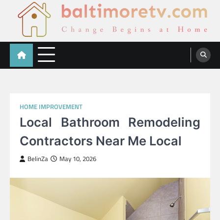
Skip
to
content
Baltimoretv
Change Begins at Home
HOME IMPROVEMENT
Local Bathroom Remodeling
Contractors Near Me Local
BelinZa
May 10, 2026