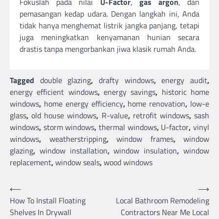
Fokuslah pada nilai
U-Factor
,
gas argon
, dan
pemasangan kedap udara. Dengan langkah ini, Anda
tidak hanya menghemat listrik jangka panjang, tetapi
juga meningkatkan kenyamanan hunian secara
drastis tanpa mengorbankan jiwa klasik rumah Anda.
Tagged
double glazing
,
drafty windows
,
energy audit
,
energy efficient windows
,
energy savings
,
historic home
windows
,
home energy efficiency
,
home renovation
,
low-e
glass
,
old house windows
,
R-value
,
retrofit windows
,
sash
windows
,
storm windows
,
thermal windows
,
U-factor
,
vinyl
windows
,
weatherstripping
,
window frames
,
window
glazing
,
window installation
,
window insulation
,
window
replacement
,
window seals
,
wood windows
Post
⟵
⟶
How To Install Floating
Local Bathroom Remodeling
navigation
Shelves In Drywall
Contractors Near Me Local