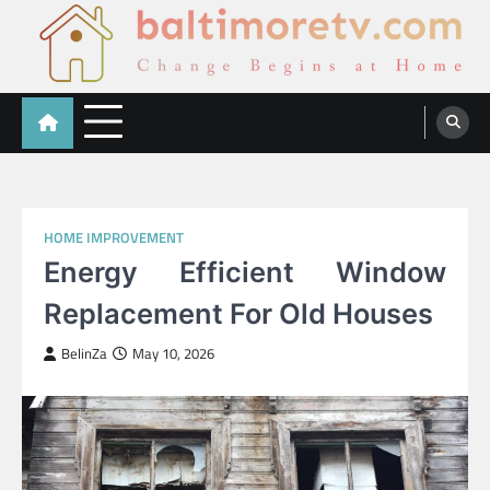
Skip
to
content
Baltimoretv
Change Begins at Home
HOME IMPROVEMENT
Energy Efficient Window
Replacement For Old Houses
BelinZa
May 10, 2026