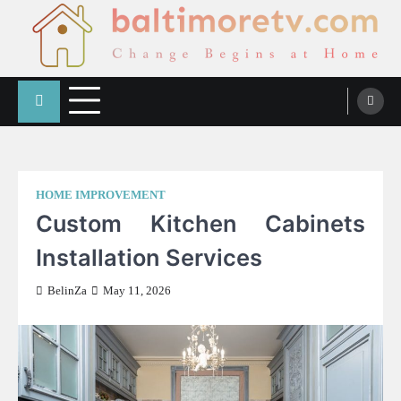
Skip
to
content
Baltimoretv
Change Begins at Home
HOME IMPROVEMENT
Custom Kitchen Cabinets
Installation Services
BelinZa
May 11, 2026